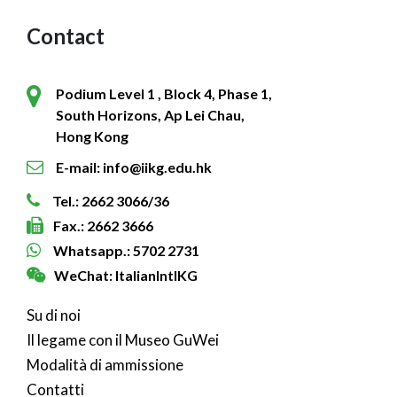
Contact
Podium Level 1 , Block 4, Phase 1,
South Horizons, Ap Lei Chau,
Hong Kong
E-mail: info@iikg.edu.hk
Tel.: 2662 3066/36
Fax.: 2662 3666
Whatsapp.: 5702 2731
WeChat: ItalianIntlKG
Su di noi
Il legame con il Museo GuWei
Modalità di ammissione
Contatti