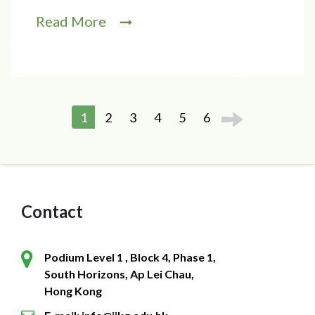
Read More
1
2
3
4
5
6
Contact
Podium Level 1 , Block 4, Phase 1,
South Horizons, Ap Lei Chau,
Hong Kong